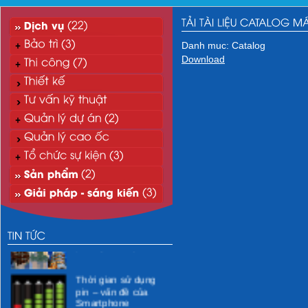
Danh muc: Catalog
Download
“Xanh hóa” môi
trường CNTT
Xử lý nước thải mi-ni
phòng khám y tế
Thời gian sử dụng
pin – vấn đề của
Smartphone