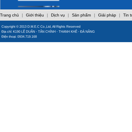
làm hại laptop của
bạn
Phòng cháy trong
Trang chủ
|
Giới thiệu
|
Dịch vụ
|
Sản phẩm
|
Giải pháp
|
Tin 
bếp
Copyright © 2013 D.M.E.C Co.,Ltd, All Rights Reserved
Địa chỉ: K190 LÊ DUẨN - TÂN CHÍNH - THANH KHÊ - ĐÀ NẴNG
CÁO LỖI
Điện thoại: 0934.719.168
CÁCH SỬ DỤNG
MÁY LẠNH TIẾT
KIỆM ĐIỆN
Những sai lầm khi sử
dụng điều hòa
inverter
Những sai lầm khi sử
dụng gas đun nấu
Giới thiệu các trang
web chuyên đề của
DMEC