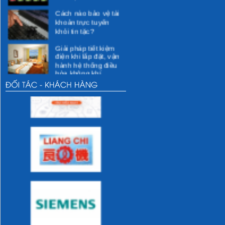
Cách nào bảo vệ tài
khoản trực tuyến
khỏi tin tặc?
Giải pháp tiết kiệm
điện khi lắp đặt, vận
hành hệ thống điều
hòa không khí
Các giải pháp kỹ
thuật cho việc tiết
kiệm điện
Các hoạt động xã hội
Các hoạt động vì
cộng đồng dự kiến
thực hiện
Các hoạt động của
DMEC
Những thói quen sai
lầm khi sử dụng sẽ