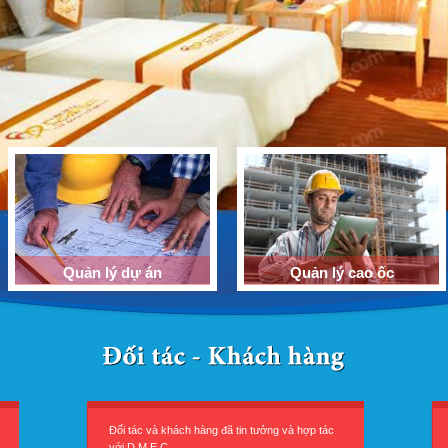
Quản lý dự án
Quản lý cao ốc
Đối tác và khách hàng đã tin tưởng và hợp tác
với D.M.E.C