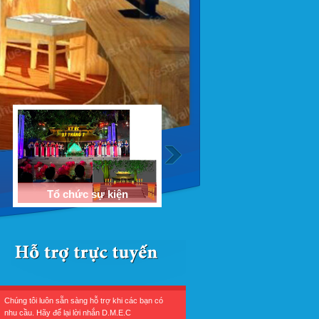
Tổ chức sự kiện
Bảo trì
Chúng tôi luôn sẵn sàng hỗ trợ khi các bạn có
nhu cầu. Hãy để lại lời nhắn D.M.E.C