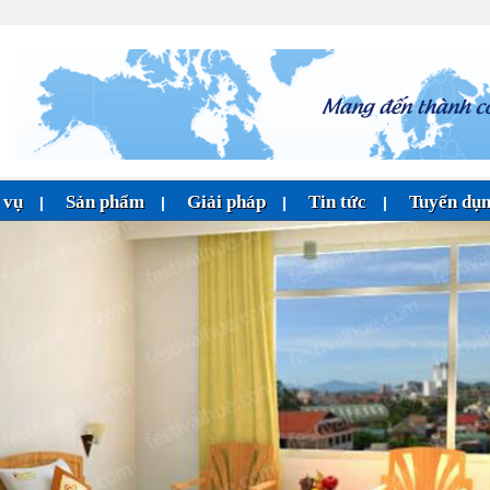
 vụ
Sản phẩm
Giải pháp
Tin tức
Tuyển dụ
|
|
|
|