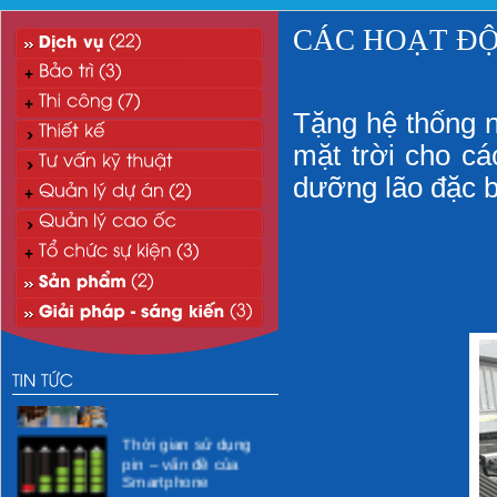
CÁC HOẠT ĐỘ
Tặng hệ thống 
mặt trời cho cá
dưỡng lão đặc b
“Xanh hóa” môi
trường CNTT
Xử lý nước thải mi-ni
phòng khám y tế
Thời gian sử dụng
pin – vấn đề của
Smartphone