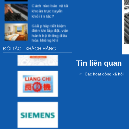
Cách nào bảo vệ tài
khoản trực tuyến
khỏi tin tặc?
Giải pháp tiết kiệm
điện khi lắp đặt, vận
hành hệ thống điều
hòa không khí
Các giải pháp kỹ
thuật cho việc tiết
kiệm điện
Tin liên quan
Các hoạt động xã hội
»
Các hoạt động xã hội
Các hoạt động vì
cộng đồng dự kiến
thực hiện
Các hoạt động của
DMEC
Những thói quen sai
lầm khi sử dụng sẽ