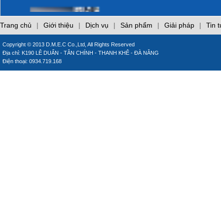
làm hại laptop của
bạn
Phòng cháy trong
Trang chủ
|
Giới thiệu
|
Dịch vụ
|
Sản phẩm
|
Giải pháp
|
Tin 
bếp
Copyright © 2013 D.M.E.C Co.,Ltd, All Rights Reserved
CÁO LỖI
Địa chỉ: K190 LÊ DUẨN - TÂN CHÍNH - THANH KHÊ - ĐÀ NẴNG
Điện thoại: 0934.719.168
CÁCH SỬ DỤNG
MÁY LẠNH TIẾT
KIỆM ĐIỆN
Những sai lầm khi sử
dụng điều hòa
inverter
Những sai lầm khi sử
dụng gas đun nấu
Giới thiệu các trang
web chuyên đề của
DMEC