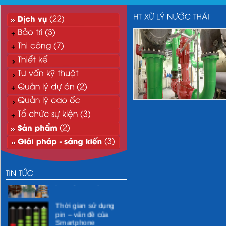
“Xanh hóa” môi
trường CNTT
Xử lý nước thải mi-ni
phòng khám y tế
Thời gian sử dụng
pin – vấn đề của
Smartphone