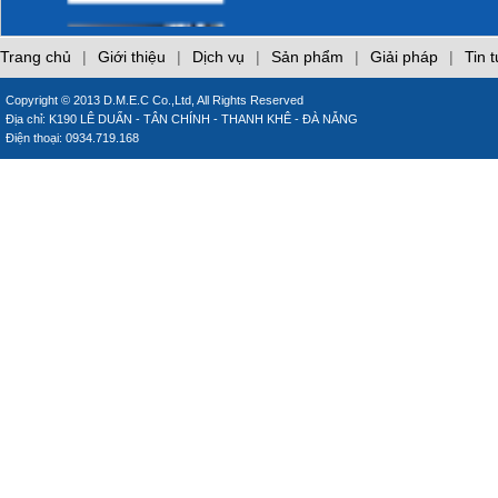
làm hại laptop của
bạn
Phòng cháy trong
Trang chủ
|
Giới thiệu
|
Dịch vụ
|
Sản phẩm
|
Giải pháp
|
Tin 
bếp
Copyright © 2013 D.M.E.C Co.,Ltd, All Rights Reserved
Địa chỉ: K190 LÊ DUẨN - TÂN CHÍNH - THANH KHÊ - ĐÀ NẴNG
CÁO LỖI
Điện thoại: 0934.719.168
CÁCH SỬ DỤNG
MÁY LẠNH TIẾT
KIỆM ĐIỆN
Những sai lầm khi sử
dụng điều hòa
inverter
Những sai lầm khi sử
dụng gas đun nấu
Giới thiệu các trang
web chuyên đề của
DMEC