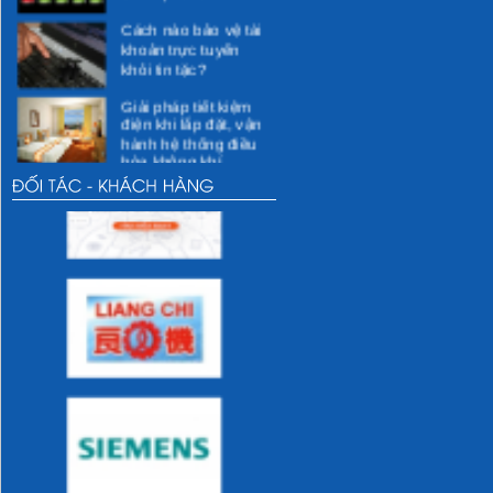
Cách nào bảo vệ tài
khoản trực tuyến
khỏi tin tặc?
Giải pháp tiết kiệm
điện khi lắp đặt, vận
hành hệ thống điều
hòa không khí
Các giải pháp kỹ
thuật cho việc tiết
kiệm điện
Các hoạt động xã hội
Các hoạt động vì
cộng đồng dự kiến
thực hiện
Các hoạt động của
DMEC
Những thói quen sai
lầm khi sử dụng sẽ