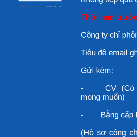
làm hại laptop của
bạn
Phòng cháy trong
Thời hạn trước
bếp
Công ty chỉ phỏ
CÁO LỖI
Tiêu đề email gh
CÁCH SỬ DỤNG
MÁY LẠNH TIẾT
KIỆM ĐIỆN
Gửi kèm:
Những sai lầm khi sử
dụng điều hòa
- CV (Có ảnh 
inverter
mong muốn)
Những sai lầm khi sử
dụng gas đun nấu
- Bằng cấp liê
Giới thiệu các trang
web chuyên đề của
DMEC
(Hồ sơ công ch