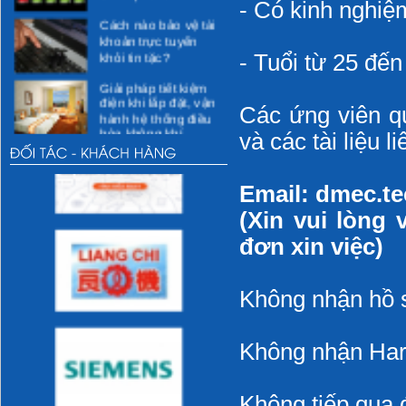
- Có kinh nghiệ
Cách nào bảo vệ tài
khoản trực tuyến
khỏi tin tặc?
- Tuổi từ 25 đến
Giải pháp tiết kiệm
điện khi lắp đặt, vận
Các ứng viên qu
hành hệ thống điều
hòa không khí
và các tài liệu 
Các giải pháp kỹ
thuật cho việc tiết
kiệm điện
Email: dmec.t
Các hoạt động xã hội
(Xin vui lòng 
đơn xin việc)
Các hoạt động vì
cộng đồng dự kiến
Không nhận hồ 
thực hiện
Các hoạt động của
DMEC
Không nhận Ha
Những thói quen sai
Không tiếp qua đ
lầm khi sử dụng sẽ