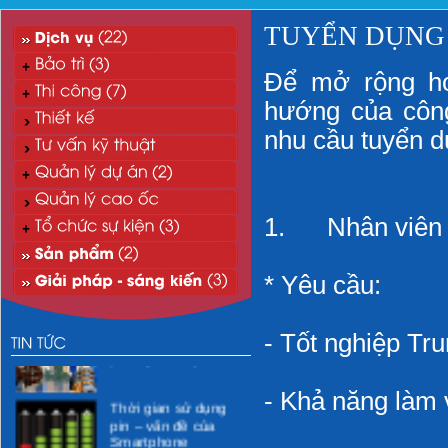
TUYỂN DỤNG
Để mở rộng ho
hướng của công 
nhu cầu tuyển d
1. Nhân viên b
“Xanh hóa” môi
* Yêu cầu:
trường CNTT
Xử lý nước thải mi-ni
- Tốt nghiệp Tr
phòng khám y tế
- Khả năng làm 
Thời gian sử dụng
pin – vấn đề của
Smartphone