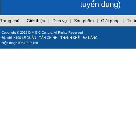
tuyển dụng)
Sử dụng năng lượng
tòa nhà: Tăng tính
khả thi và hiệu quả
Trang chủ
|
Giới thiệu
|
Dịch vụ
|
Sản phẩm
|
Giải pháp
|
Tin 
THÔNG BÁO
Copyright © 2013 D.M.E.C Co.,Ltd, All Rights Reserved
Địa chỉ: K190 LÊ DUẨN - TÂN CHÍNH - THANH KHÊ - ĐÀ NẴNG
Điện thoại: 0934.719.168
DOWNLOAD FREE