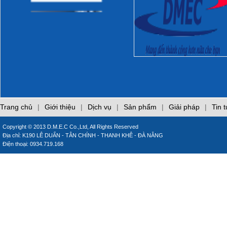
làm hại laptop của
bạn
Phòng cháy trong
bếp
CÁO LỖI
CÁCH SỬ DỤNG
MÁY LẠNH TIẾT
Trang chủ
|
Giới thiệu
|
Dịch vụ
|
Sản phẩm
|
Giải pháp
|
Tin 
KIỆM ĐIỆN
Copyright © 2013 D.M.E.C Co.,Ltd, All Rights Reserved
Những sai lầm khi sử
Địa chỉ: K190 LÊ DUẨN - TÂN CHÍNH - THANH KHÊ - ĐÀ NẴNG
dụng điều hòa
Điện thoại: 0934.719.168
inverter
Những sai lầm khi sử
dụng gas đun nấu
Giới thiệu các trang
web chuyên đề của
DMEC