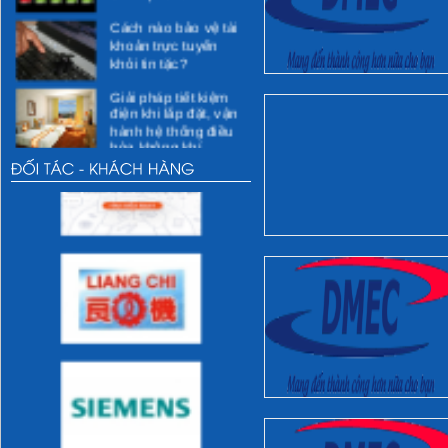
Cách nào bảo vệ tài
khoản trực tuyến
khỏi tin tặc?
Giải pháp tiết kiệm
điện khi lắp đặt, vận
hành hệ thống điều
hòa không khí
Các giải pháp kỹ
thuật cho việc tiết
kiệm điện
Các hoạt động xã hội
Các hoạt động vì
cộng đồng dự kiến
thực hiện
Các hoạt động của
DMEC
Những thói quen sai
lầm khi sử dụng sẽ