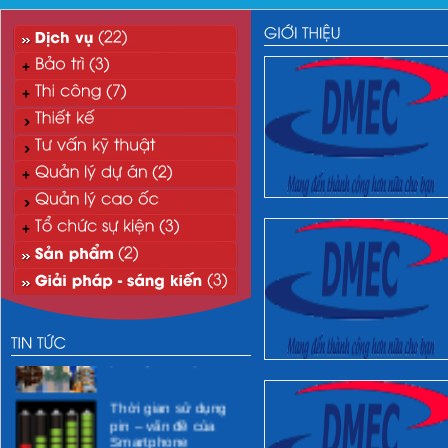
“Xanh hóa” môi
trường CNTT
Xử lý nước thải mi-ni
phòng khám y tế
Thời gian sử dụng
pin – vấn đề của
Smartphone