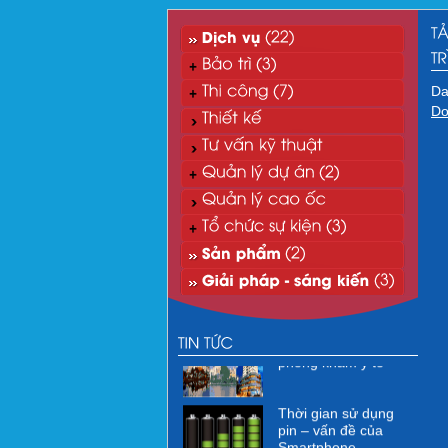
Da
Do
“Xanh hóa” môi
trường CNTT
Xử lý nước thải mi-ni
phòng khám y tế
Thời gian sử dụng
pin – vấn đề của
Smartphone