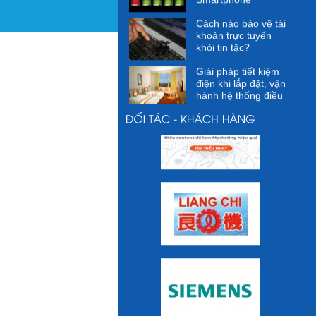
Cách nào bảo vệ tài
khoản trực tuyến
khỏi tin tặc?
Giải pháp tiết kiệm
điện khi lắp đặt, vận
hành hệ thống điều
hòa không khí
Các giải pháp kỹ
thuật cho việc tiết
kiệm điện
Các hoạt động xã hội
Các hoạt động vì
cộng đồng dự kiến
thực hiện
Các hoạt động của
DMEC
Những thói quen sai