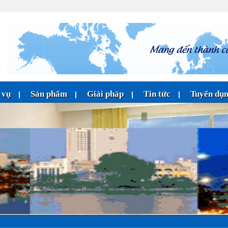
 vụ
Sản phẩm
Giải pháp
Tin tức
Tuyển dụ
|
|
|
|