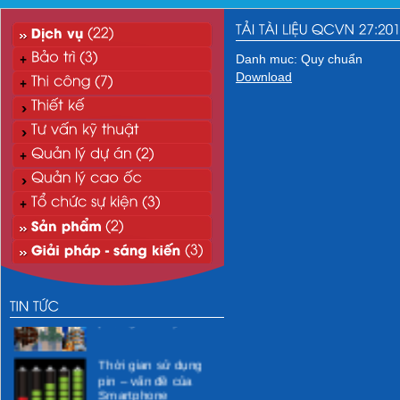
Danh muc: Quy chuẩn
Download
“Xanh hóa” môi
trường CNTT
Xử lý nước thải mi-ni
phòng khám y tế
Thời gian sử dụng
pin – vấn đề của
Smartphone