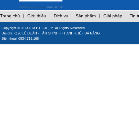
làm hại laptop của
bạn
Phòng cháy trong
Trang chủ
|
Giới thiệu
|
Dịch vụ
|
Sản phẩm
|
Giải pháp
|
Tin 
bếp
Copyright © 2013 D.M.E.C Co.,Ltd, All Rights Reserved
Địa chỉ: K190 LÊ DUẨN - TÂN CHÍNH - THANH KHÊ - ĐÀ NẴNG
CÁO LỖI
Điện thoại: 0934.719.168
CÁCH SỬ DỤNG
MÁY LẠNH TIẾT
KIỆM ĐIỆN
Những sai lầm khi sử
dụng điều hòa
inverter
Những sai lầm khi sử
dụng gas đun nấu
Giới thiệu các trang
web chuyên đề của
DMEC