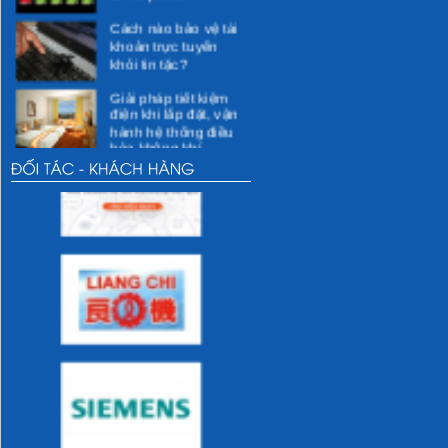
Cách nào bảo vệ tài
khoản trực tuyến
khỏi tin tặc?
Giải pháp tiết kiệm
điện khi lắp đặt, vận
hành hệ thống điều
hòa không khí
Các giải pháp kỹ
thuật cho việc tiết
kiệm điện
Các hoạt động xã hội
Các hoạt động vì
cộng đồng dự kiến
thực hiện
Các hoạt động của
DMEC
Những thói quen sai
lầm khi sử dụng sẽ