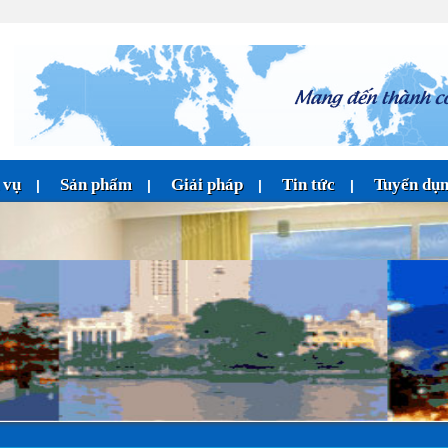
 vụ
Sản phẩm
Giải pháp
Tin tức
Tuyển dụ
|
|
|
|