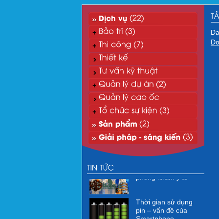
Da
Do
“Xanh hóa” môi
trường CNTT
Xử lý nước thải mi-ni
phòng khám y tế
Thời gian sử dụng
pin – vấn đề của
Smartphone