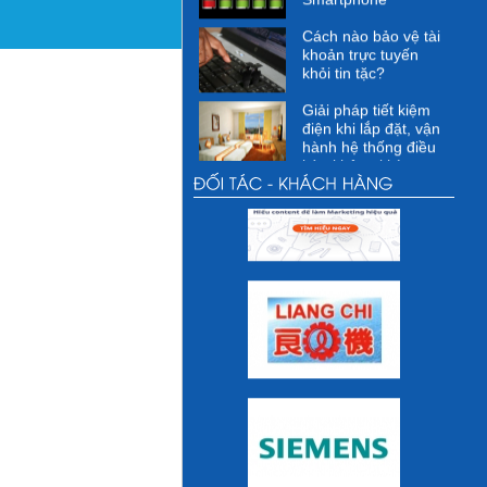
Cách nào bảo vệ tài
khoản trực tuyến
khỏi tin tặc?
Giải pháp tiết kiệm
điện khi lắp đặt, vận
hành hệ thống điều
hòa không khí
Các giải pháp kỹ
thuật cho việc tiết
kiệm điện
Các hoạt động xã hội
Các hoạt động vì
cộng đồng dự kiến
thực hiện
Các hoạt động của
DMEC
Những thói quen sai