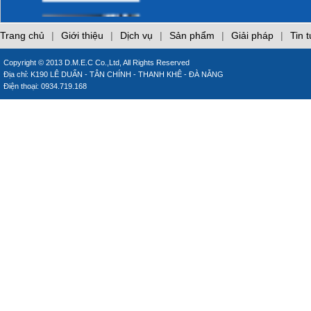
làm hại laptop của
bạn
Phòng cháy trong
Trang chủ
|
Giới thiệu
|
Dịch vụ
|
Sản phẩm
|
Giải pháp
|
Tin 
bếp
Copyright © 2013 D.M.E.C Co.,Ltd, All Rights Reserved
Địa chỉ: K190 LÊ DUẨN - TÂN CHÍNH - THANH KHÊ - ĐÀ NẴNG
CÁO LỖI
Điện thoại: 0934.719.168
CÁCH SỬ DỤNG
MÁY LẠNH TIẾT
KIỆM ĐIỆN
Những sai lầm khi sử
dụng điều hòa
inverter
Những sai lầm khi sử
dụng gas đun nấu
Giới thiệu các trang
web chuyên đề của
DMEC