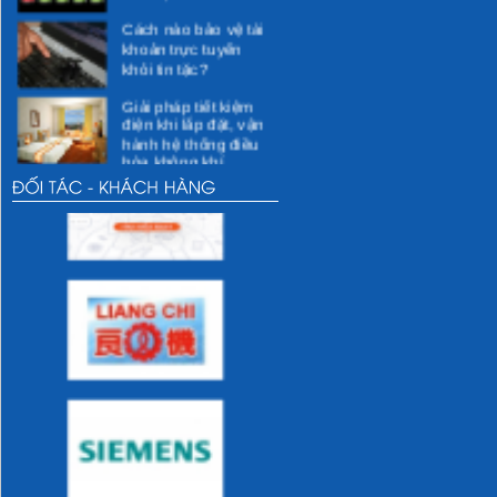
Cách nào bảo vệ tài
khoản trực tuyến
khỏi tin tặc?
Giải pháp tiết kiệm
điện khi lắp đặt, vận
hành hệ thống điều
hòa không khí
Các giải pháp kỹ
thuật cho việc tiết
kiệm điện
Các hoạt động xã hội
Các hoạt động vì
cộng đồng dự kiến
thực hiện
Các hoạt động của
DMEC
Những thói quen sai
lầm khi sử dụng sẽ