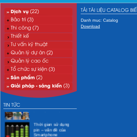
Danh muc: Catalog
Download
“Xanh hóa” môi
trường CNTT
Xử lý nước thải mi-ni
phòng khám y tế
Thời gian sử dụng
pin – vấn đề của
Smartphone