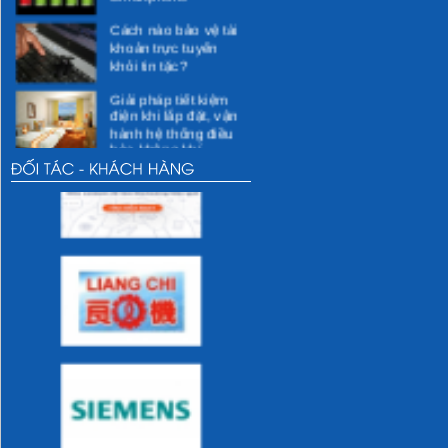
Cách nào bảo vệ tài
khoản trực tuyến
khỏi tin tặc?
Giải pháp tiết kiệm
điện khi lắp đặt, vận
hành hệ thống điều
hòa không khí
Các giải pháp kỹ
thuật cho việc tiết
kiệm điện
Các hoạt động xã hội
Các hoạt động vì
cộng đồng dự kiến
thực hiện
Các hoạt động của
DMEC
Những thói quen sai
lầm khi sử dụng sẽ