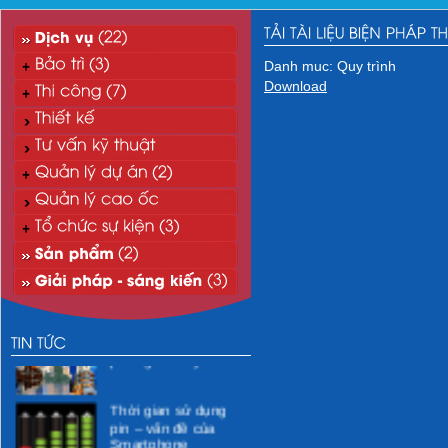
Danh muc: Quy trình
Download
“Xanh hóa” môi
trường CNTT
Xử lý nước thải mi-ni
phòng khám y tế
Thời gian sử dụng
pin – vấn đề của
Smartphone