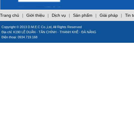
làm hại laptop của
bạn
Phòng cháy trong
Trang chủ
|
Giới thiệu
|
Dịch vụ
|
Sản phẩm
|
Giải pháp
|
Tin 
bếp
Copyright © 2013 D.M.E.C Co.,Ltd, All Rights Reserved
Địa chỉ: K190 LÊ DUẨN - TÂN CHÍNH - THANH KHÊ - ĐÀ NẴNG
CÁO LỖI
Điện thoại: 0934.719.168
CÁCH SỬ DỤNG
MÁY LẠNH TIẾT
KIỆM ĐIỆN
Những sai lầm khi sử
dụng điều hòa
inverter
Những sai lầm khi sử
dụng gas đun nấu
Giới thiệu các trang
web chuyên đề của
DMEC